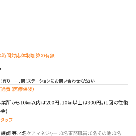
24時間対応体制加算の有無
〇
：有り ー, 問：ステーションにお問い合わせください
交通費（医療保険）
事業所から10㎞以内は200円、10㎞以上は300円。(1回の往復
金)
スタッフ
護師 等：4名
ケアマネジャー：0名
事務職員：0名
その他：0名