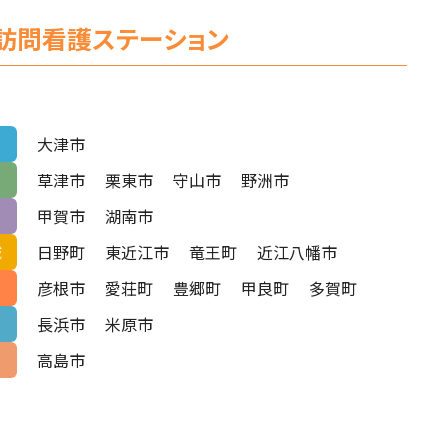
訪問看護ステーション
大津市
草津市
栗東市
守山市
野洲市
甲賀市
湖南市
日野町
東近江市
竜王町
近江八幡市
域
彦根市
愛荘町
豊郷町
甲良町
多賀町
長浜市
米原市
高島市