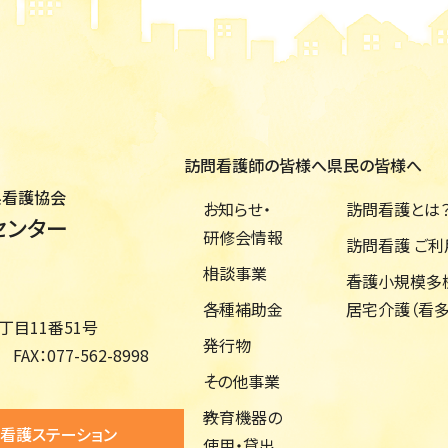
訪問看護師の皆様へ
県民の皆様へ
県看護協会
お知らせ・
訪問看護とは
センター
研修会情報
訪問看護 ご
相談事業
看護小規模多
各種補助金
居宅介護（看多
目11番51号
発行物
FAX：
077-562-8998
その他事業
教育機器の
看護ステーション
使用・貸出