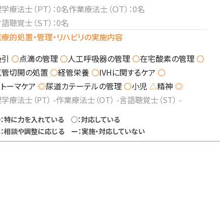
学療法士（ＰＴ）：0名
作業療法士（ＯＴ）：0名
語聴覚士（ＳＴ）：0名
医療的処置・管理・リハビリの実施内容
吸引
〇
点滴の管理
〇
人工呼吸器の管理
〇
在宅酸素の管理
〇
気管切開の処置
〇
経管栄養
〇
IVHに関するケア
〇
ストーマケア
◎
尿道カテーテルの管理
〇
小児
△
精神
◎
理学療法士（PT）
-
作業療法士（OT）
-
言語聴覚士（ST）
-
：特に力を入れている ○：対応している
：相談や調整に応じる ー：実施・対応していない