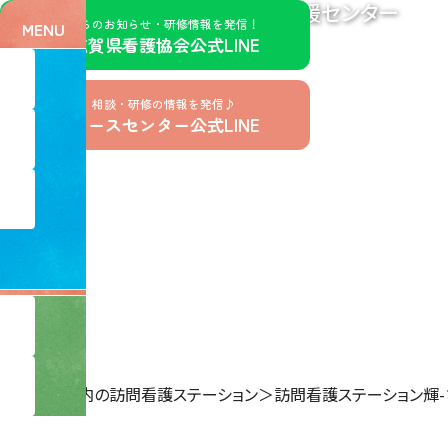
訪問看護支援センター
公益社団法人滋賀県看護協会
看護協会からのお知らせ・研修情報を発信！
MENU
公社）滋賀県看護協会公式LINE
お仕事探し、相談・研修の情報を発信♪
滋賀県ナースセンター公式LINE
ホーム
＞
県内の訪問看護ステーション
＞
訪問看護ステーション輝-