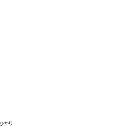
県内の訪問看護
ステーション
ひかり-