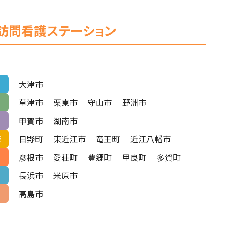
訪問看護ステーション
大津市
草津市
栗東市
守山市
野洲市
甲賀市
湖南市
日野町
東近江市
竜王町
近江八幡市
域
彦根市
愛荘町
豊郷町
甲良町
多賀町
長浜市
米原市
高島市