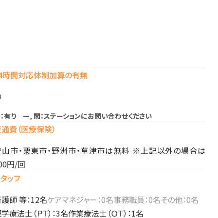
24時間対応体制加算の有無
〇
：有り ー, 問：ステーションにお問い合わせください
交通費（医療保険）
守山市・栗東市・野洲市・草津市は無料 ※上記以外の場合は
00円/回
スタッフ
護師 等：12名
ケアマネジャー：0名
事務職員：0名
その他：0名
学療法士（ＰＴ）：3名
作業療法士（ＯＴ）：1名