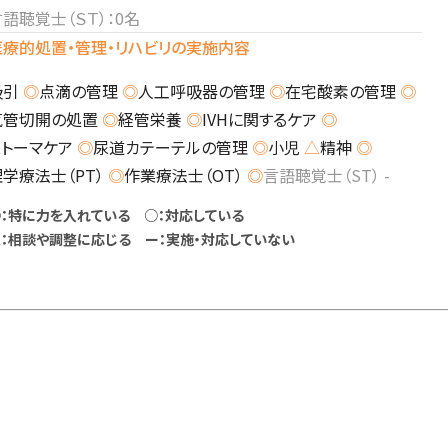
語聴覚士（ＳＴ）：0名
医療的処置・管理・リハビリの実施内容
吸引
◎
点滴の管理
◎
人工呼吸器の管理
◎
在宅酸素の管理
◎
気管切開の処置
◎
経管栄養
◎
IVHに関するケア
◎
ストーマケア
◎
尿道カテーテルの管理
◎
小児
△
精神
◎
理学療法士（PT）
◎
作業療法士（OT）
◎
言語聴覚士（ST）
-
：特に力を入れている ○：対応している
：相談や調整に応じる ー：実施・対応していない