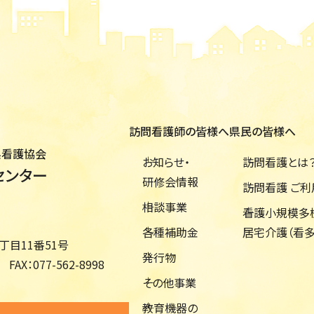
訪問看護師の皆様へ
県民の皆様へ
県看護協会
お知らせ・
訪問看護とは
センター
研修会情報
訪問看護 ご
相談事業
看護小規模多
各種補助金
居宅介護（看多
目11番51号
発行物
FAX：
077-562-8998
その他事業
教育機器の