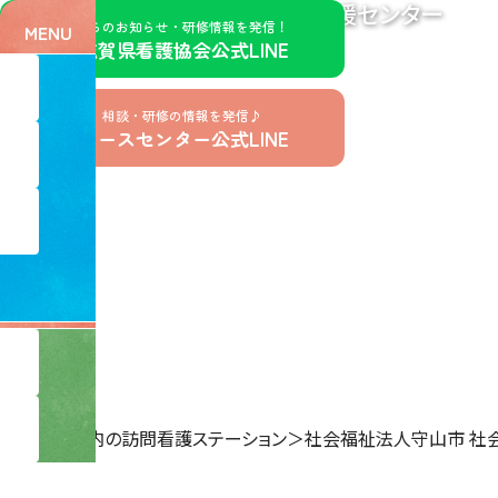
訪問看護支援センター
公益社団法人滋賀県看護協会
看護協会からのお知らせ・研修情報を発信！
MENU
公社）滋賀県看護協会公式LINE
お仕事探し、相談・研修の情報を発信♪
滋賀県ナースセンター公式LINE
ホーム
＞
県内の訪問看護ステーション
＞
社会福祉法人守山市 社