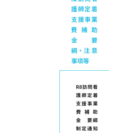
護師定着
支援事業
費補助
金 要
綱・注意
事項等
R8訪問看
護師定着
支援事業
費補助
金 要綱
制定通知