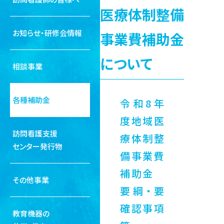
医療体制整備
お知らせ・研修会情報
事業費補助金
について
相談事業
各種補助金
令和8年
度地域医
訪問看護支援
療体制整
センター発行物
備事業費
補助金
その他事業
要綱・要
確認事項
教育機器の